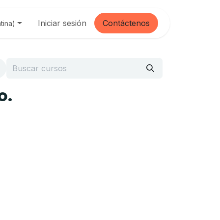
Iniciar sesión
Contáctenos
tina)
o.