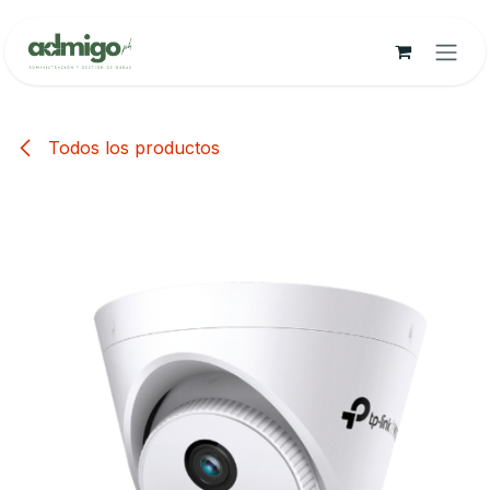
Ir al contenido
Todos los productos