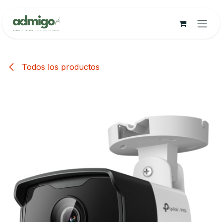
Ir al contenido
Todos los productos