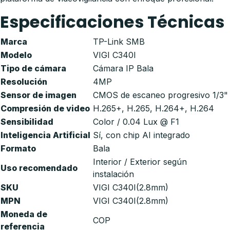
Especificaciones Técnicas
Marca
TP-Link SMB
Modelo
VIGI C340I
Tipo de cámara
Cámara IP Bala
Resolución
4MP
Sensor de imagen
CMOS de escaneo progresivo 1/3"
Compresión de video
H.265+, H.265, H.264+, H.264
Sensibilidad
Color / 0.04 Lux @ F1
Inteligencia Artificial
Sí, con chip AI integrado
Formato
Bala
Interior / Exterior según
Uso recomendado
instalación
SKU
VIGI C340I(2.8mm)
MPN
VIGI C340I(2.8mm)
Moneda de
COP
referencia