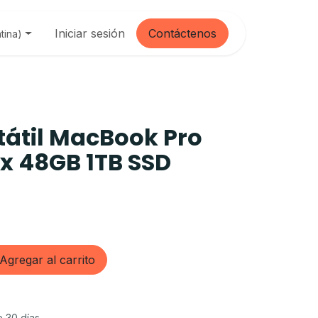
Iniciar sesión
Contáctenos
tina)
tátil MacBook Pro
x 48GB 1TB SSD
Agregar al carrito
e 30 días