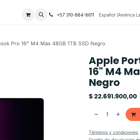
Empleos
Contáctenos
Español (América La
+57 310-884-8611
cBook Pro 16" M4 Max 48GB 1TB SSD Negro
Apple Por
16" M4 Ma
Negro
$
22.691.900,00
Términos y condiciones
Grantía de devolución d