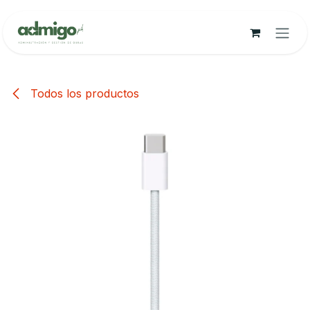
Ir al contenido
Todos los productos