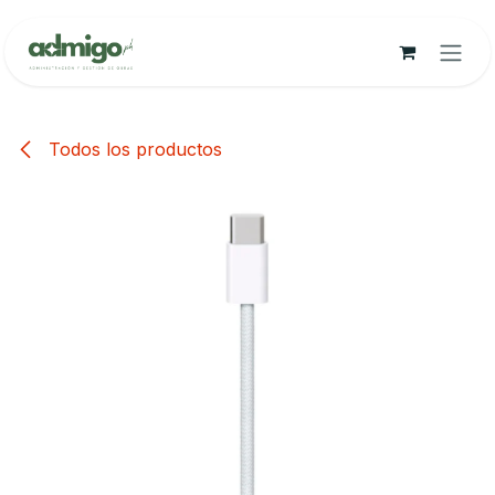
Ir al contenido
Todos los productos