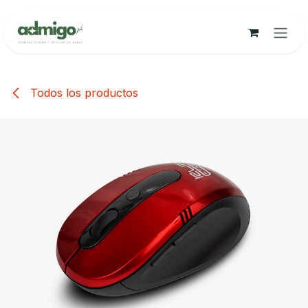
Ir al contenido
Todos los productos