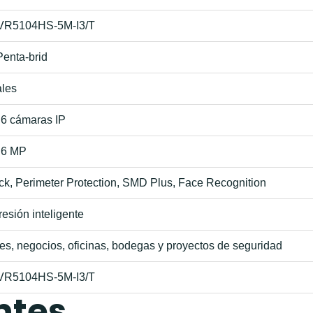
VR5104HS-5M-I3/T
enta-brid
ales
 6 cámaras IP
 6 MP
k, Perimeter Protection, SMD Plus, Face Recognition
sión inteligente
s, negocios, oficinas, bodegas y proyectos de seguridad
VR5104HS-5M-I3/T
ntes