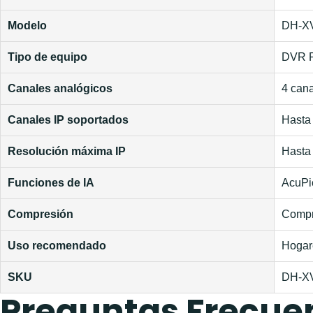
Modelo
DH-X
Tipo de equipo
DVR P
Canales analógicos
4 can
Canales IP soportados
Hasta
Resolución máxima IP
Hasta
Funciones de IA
AcuPic
Compresión
Compre
Uso recomendado
Hogare
SKU
DH-X
Preguntas Frecue