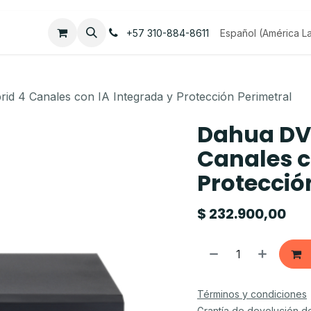
Empleos
Contáctenos
Español (América La
+57 310-884-8611
id 4 Canales con IA Integrada y Protección Perimetral
Dahua DV
Canales c
Protecció
$
232.900,00
Términos y condiciones
Grantía de devolución d