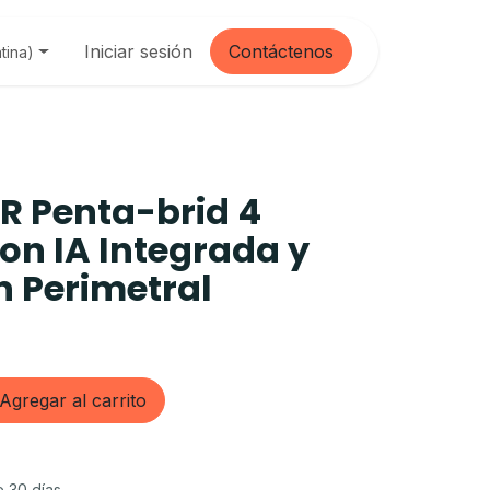
Iniciar sesión
Contáctenos
tina)
R Penta-brid 4
on IA Integrada y
n Perimetral
Agregar al carrito
e 30 días