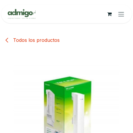
Ir al contenido
Todos los productos