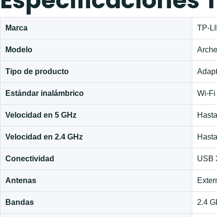
Especificaciones 
Marca
TP-L
Modelo
Arch
Tipo de producto
Adapt
Estándar inalámbrico
Wi‑Fi
Velocidad en 5 GHz
Hast
Velocidad en 2.4 GHz
Hast
Conectividad
USB 
Antenas
Exter
Bandas
2.4 G