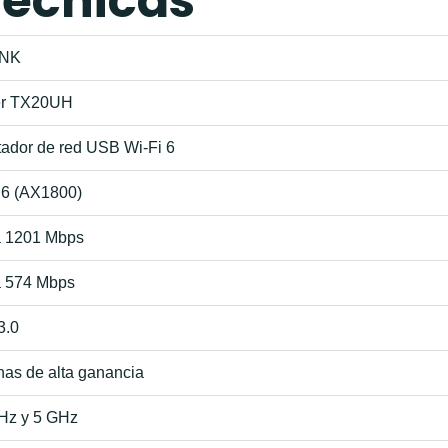
Técnicas
INK
er TX20UH
ador de red USB Wi‑Fi 6
 6 (AX1800)
a 1201 Mbps
a 574 Mbps
3.0
nas de alta ganancia
Hz y 5 GHz