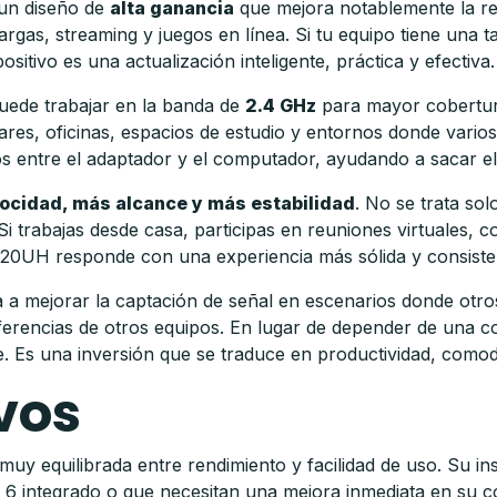
un diseño de
alta ganancia
que mejora notablemente la rec
gas, streaming y juegos en línea. Si tu equipo tiene una ta
itivo es una actualización inteligente, práctica y efectiva.
uede trabajar en la banda de
2.4 GHz
para mayor cobertu
gares, oficinas, espacios de estudio y entornos donde vari
s entre el adaptador y el computador, ayudando a sacar el
ocidad, más alcance y más estabilidad
. No se trata sol
Si trabajas desde casa, participas en reuniones virtuales, 
X20UH responde con una experiencia más sólida y consiste
a mejorar la captación de señal en escenarios donde otros
rferencias de otros equipos. En lugar de depender de una co
. Es una inversión que se traduce en productividad, comodi
vos
uy equilibrada entre rendimiento y facilidad de uso. Su i
i 6 integrado o que necesitan una mejora inmediata en su c