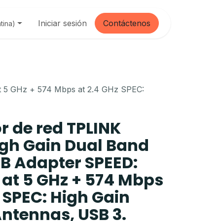
Iniciar sesión
Contáctenos
tina)
t 5 GHz + 574 Mbps at 2.4 GHz SPEC:
 de red TPLINK
gh Gain Dual Band
SB Adapter SPEED:
 at 5 GHz + 574 Mbps
z SPEC: High Gain
Antennas, USB 3.