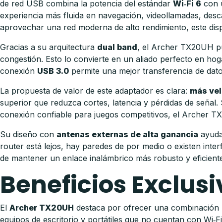
de red USB combina la potencia del estándar
Wi‑Fi 6
con 
experiencia más fluida en navegación, videollamadas, descar
aprovechar una red moderna de alto rendimiento, este dispos
Gracias a su arquitectura
dual band
, el Archer TX20UH p
congestión. Esto lo convierte en un aliado perfecto en ho
conexión
USB 3.0
permite una mejor transferencia de dato
La propuesta de valor de este adaptador es clara:
más vel
superior que reduzca cortes, latencia y pérdidas de señal. 
conexión confiable para juegos competitivos, el Archer T
Su diseño con
antenas externas de alta ganancia
ayuda 
router está lejos, hay paredes de por medio o existen inte
de mantener un enlace inalámbrico más robusto y eficiente
Beneficios Exclusi
El
Archer TX20UH
destaca por ofrecer una combinación m
equipos de escritorio y portátiles que no cuentan con Wi‑F