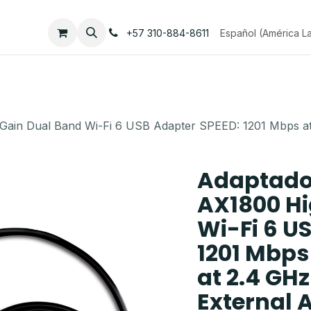
Empleos
Contáctenos
Español (América La
+57 310-884-8611
Gain Dual Band Wi-Fi 6 USB Adapter SPEED: 1201 Mbps a
Adaptador
AX1800 Hi
Wi-Fi 6 U
1201 Mbps
at 2.4 GH
External 