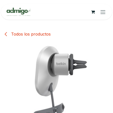
Ir al contenido
Todos los productos