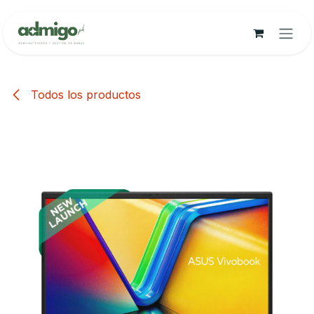
Ir al contenido
Todos los productos