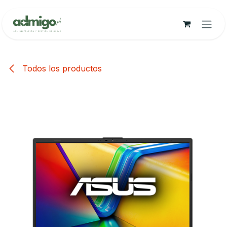
Ir al contenido
Todos los productos