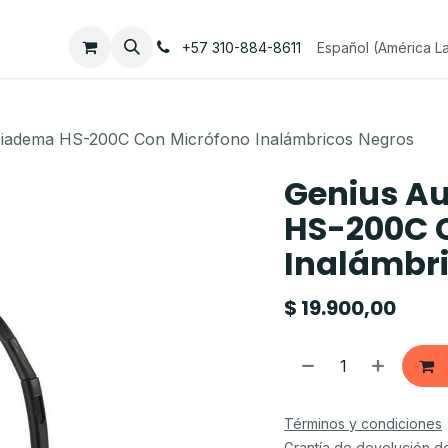
Empleos
Contáctenos
Español (América La
+57 310-884-8611
Diadema HS-200C Con Micrófono Inalámbricos Negros
Genius A
HS-200C 
Inalámbr
$
19.900,00
Términos y condiciones
Grantía de devolución d