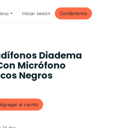
Iniciar sesión
Contáctenos
tina)
udífonos Diadema
Con Micrófono
icos Negros
Agregar al carrito
e 30 días