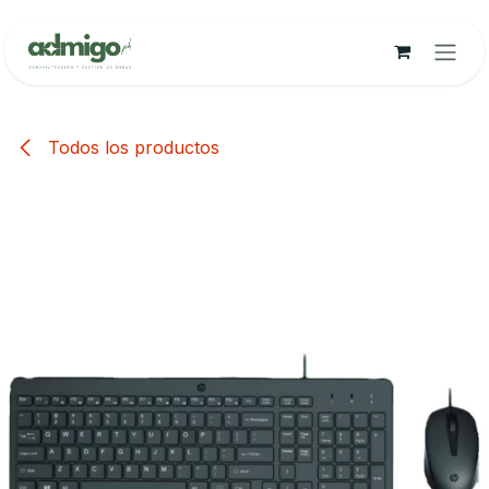
Ir al contenido
Todos los productos