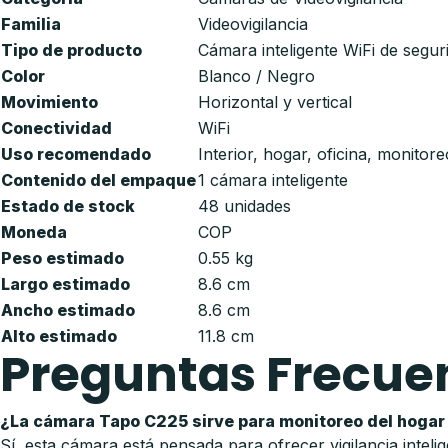
Familia
Videovigilancia
Tipo de producto
Cámara inteligente WiFi de segur
Color
Blanco / Negro
Movimiento
Horizontal y vertical
Conectividad
WiFi
Uso recomendado
Interior, hogar, oficina, monitor
Contenido del empaque
1 cámara inteligente
Estado de stock
48 unidades
Moneda
COP
Peso estimado
0.55 kg
Largo estimado
8.6 cm
Ancho estimado
8.6 cm
Alto estimado
11.8 cm
Preguntas Frecue
¿La cámara Tapo C225 sirve para monitoreo del hogar 
Sí, esta cámara está pensada para ofrecer vigilancia intel