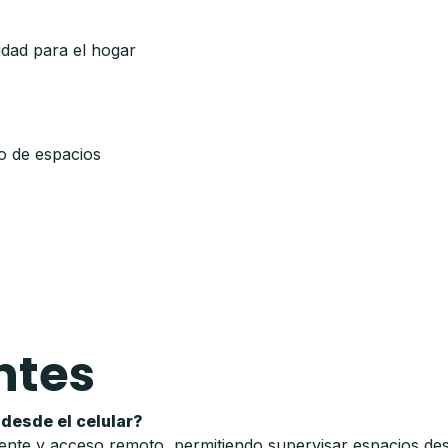
idad para el hogar
eo de espacios
ntes
desde el celular?
igente y acceso remoto, permitiendo supervisar espacios de