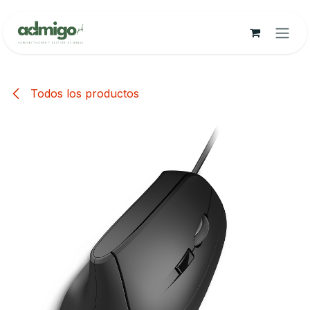
Ir al contenido
Todos los productos