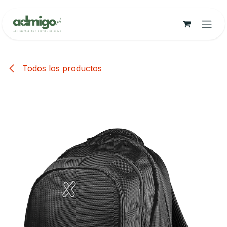
Ir al contenido
Todos los productos