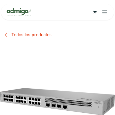
Ir al contenido
Todos los productos