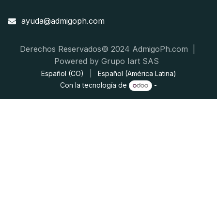
ayuda@admigoph.com
Derechos Reservados© 2024 AdmigoPh.com |
Powered by Grupo Iart SAS
Español (CO)
|
Español (América Latina)
Con la tecnología de
-