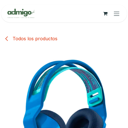
Ir al contenido
Todos los productos