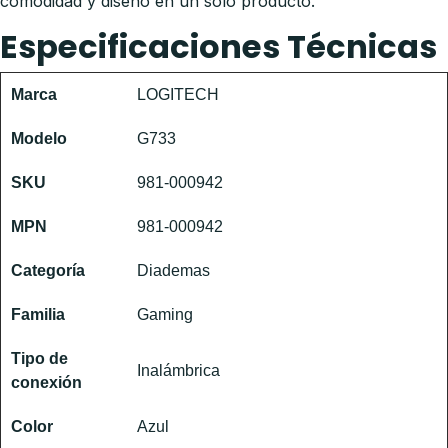
comodidad y diseño en un solo producto.
Especificaciones Técnicas
Marca
LOGITECH
Modelo
G733
SKU
981-000942
MPN
981-000942
Categoría
Diademas
Familia
Gaming
Tipo de
Inalámbrica
conexión
Color
Azul